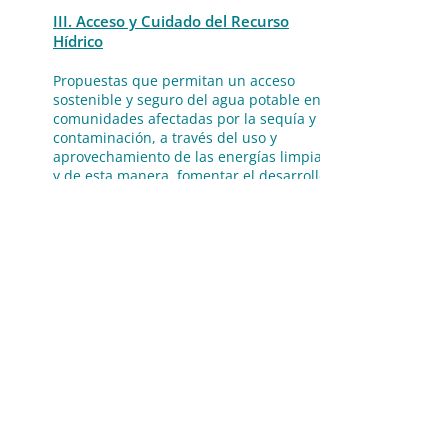
III. Acceso y Cuidado del Recurso
Hídrico
Propuestas que permitan un acceso
sostenible y seguro del agua potable en
comunidades afectadas por la sequía y la
contaminación, a través del uso y
aprovechamiento de las energías limpias,
y de esta manera, fomentar el desarrollo
humano, productivo -agrícultura en el
desierto-, y sustentable de las
comunidades.
Desafío 6 - Tecnologías de aumento de
disponibilidad de agua potable
Desafío 7 - Tecnologías de potabilización
y tratamiento de agua contaminada
Desafío 8 - Nuevos modelos de negocio
en la gestión hídrica en comunidades