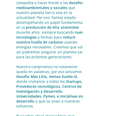
compañía a hacer frente a los
desafíos
medioambientales y sociales
que
nuestro planeta tierra vive en la
actualidad. Por eso, hemos estado
desempeñando un papel fundamental
en la
producción de litio sostenible
durante años, siempre buscando
nuevas
tecnologías
y formas para
reducir
nuestra huella de carbono
usando
energías renovables. Creemos que solo
así podremos asegurar un planeta sano
para las próximas generaciones.
Nuestro compromiso no solamente
queda en palabras, por eso lanzamos el
Desafío Más Litio, menos huella III,
donde invitamos a todos los
Startups,
Provedores tecnológicos, Centros de
Investigación y Desarrollo,
Universidades, Pymes, e iniciativas en
desarrollo
a que se unan a nuestros
esfuerzos
Buscamos ideas innovadoras que