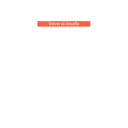
Volver al desafío
Conversemos
Alcántara 44, Piso 8.
Las Condes, Santiago de Chile
T. 569 68317583
)
Contáctanos